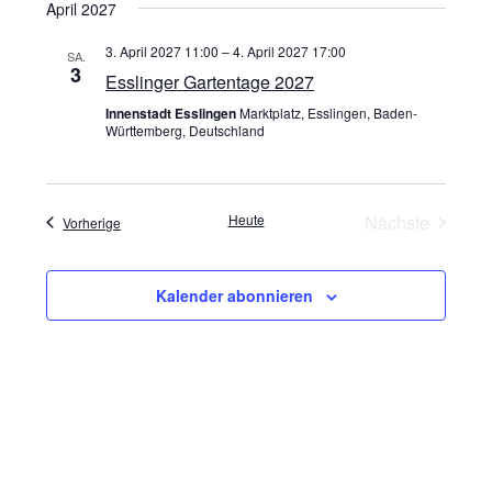
April 2027
a
3. April 2027 11:00
–
4. April 2027 17:00
SA.
v
3
Esslinger Gartentage 2027
i
Innenstadt Esslingen
Marktplatz, Esslingen, Baden-
Württemberg, Deutschland
g
a
Heute
Nächste
Veranstaltungen
Vorherige
t
Veranstaltu
i
Kalender abonnieren
o
n