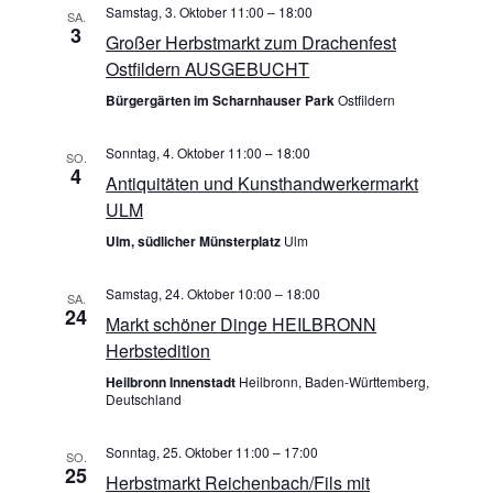
s
t
r
Samstag, 3. Oktober 11:00
–
18:00
SA.
e
3
u
i
Großer Herbstmarkt zum Drachenfest
a
m
Ostfildern AUSGEBUCHT
c
w
n
Bürgergärten im Scharnhauser Park
Ostfildern
ä
h
h
s
Sonntag, 4. Oktober 11:00
–
18:00
SO.
t
l
4
Antiquitäten und Kunsthandwerkermarkt
t
e
e
ULM
n
a
Ulm, südlicher Münsterplatz
Ulm
n
.
l
-
Samstag, 24. Oktober 10:00
–
18:00
SA.
24
Markt schöner Dinge HEILBRONN
t
N
Herbstedition
u
a
Heilbronn Innenstadt
Heilbronn, Baden-Württemberg,
Deutschland
v
n
Sonntag, 25. Oktober 11:00
–
17:00
i
SO.
g
25
Herbstmarkt Reichenbach/Fils mit