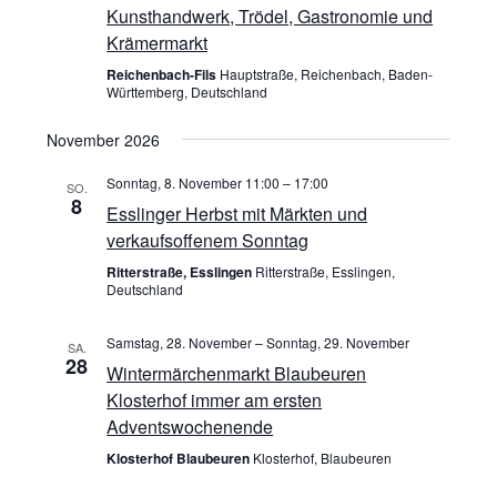
g
A
Kunsthandwerk, Trödel, Gastronomie und
Krämermarkt
a
n
Reichenbach-Fils
Hauptstraße, Reichenbach, Baden-
t
Württemberg, Deutschland
s
i
November 2026
i
o
Sonntag, 8. November 11:00
–
17:00
SO.
c
8
Esslinger Herbst mit Märkten und
n
verkaufsoffenem Sonntag
h
Ritterstraße, Esslingen
Ritterstraße, Esslingen,
t
Deutschland
e
Samstag, 28. November
–
Sonntag, 29. November
SA.
28
Wintermärchenmarkt Blaubeuren
n
Klosterhof immer am ersten
-
Adventswochenende
Klosterhof Blaubeuren
Klosterhof, Blaubeuren
N