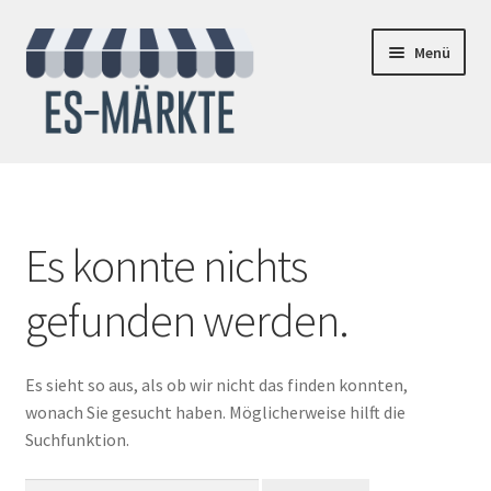
Zur
Zum
Menü
Navigation
Inhalt
springen
springen
Aktuelles
Über uns
Es konnte nichts
Unsere Märkte
gefunden werden.
Kontakt
Es sieht so aus, als ob wir nicht das finden konnten,
wonach Sie gesucht haben. Möglicherweise hilft die
Suchfunktion.